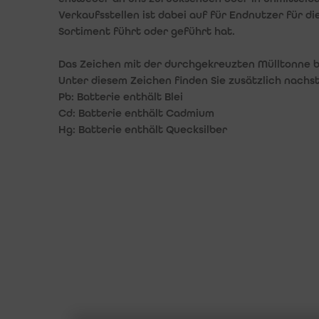
Verkaufsstellen ist dabei auf für Endnutzer für d
beitsspeicher DDR1-2-3-4
Sortiment führt oder geführt hat.
beitsspeicher SO-DIMM DDR1-2-3-4
Das Zeichen mit der durchgekreuzten Mülltonne be
Unter diesem Zeichen finden Sie zusätzlich nach
inboards - Sockel Intel / AMD
Pb: Batterie enthält Blei
Cd: Batterie enthält Cadmium
ufwerke DVD, DVD-RW, BLuRay
Hg: Batterie enthält Quecksilber
eh
splays TFT - LED
statur und Maus
KONTAKT
MEHR ÜBE