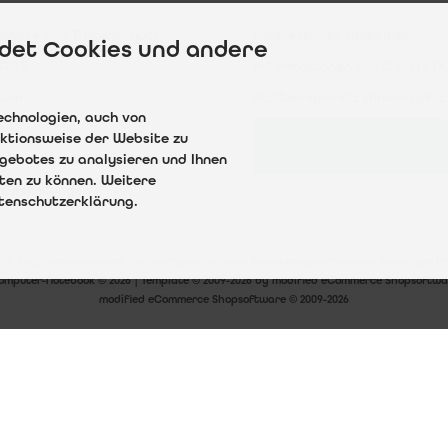
g & Versand
Sitemap
sphäre und Datenschutz
Interessante Websites
det Cookies und andere
 AGB
Informationen zur Cookie N
sum
Batteriegesetz Hinweispflic
echnologien, auch von
t
nktionsweise der Website zu
Vertrag Widerrufen
gebotes zu analysieren und Ihnen
ufsrecht & Widerrufsformular
eten zu können. Weitere
Einstellungen
atenschutzerklärung.
wSt. zzgl.
Versandkosten
. Die durchgestrichenen Preise entsprechen dem bisherigen P
omputer-Notebook © 2026 | Template © 2009-2026 by modified eCommerce Shopsoftwa
mod
ified eCommerce Shopsoftware © 2009-2026