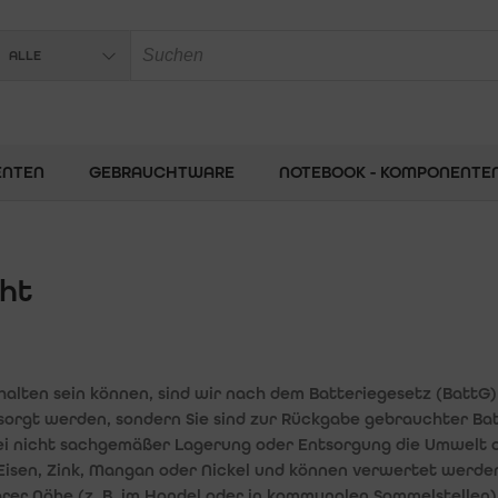
ALLE
ENTEN
GEBRAUCHTWARE
NOTEBOOK - KOMPONENTE
cht
alten sein können, sind wir nach dem Batteriegesetz (BattG) 
sorgt werden, sondern Sie sind zur Rückgabe gebrauchter Batt
bei nicht sachgemäßer Lagerung oder Entsorgung die Umwelt 
 Eisen, Zink, Mangan oder Nickel und können verwertet werde
rer Nähe (z. B. im Handel oder in kommunalen Sammelstellen)