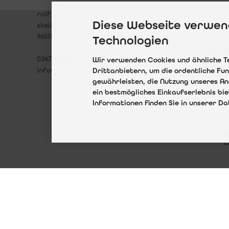
Zahlun
rakna enterprise
ralf knauer
Privat
Diese Webseite verwen
steinacher str. 37
Unsere
96515 Sonneberg
Technologien
Impres
03675425503
Wir verwenden Cookies und ähnliche T
Kontak
info@rakna-e.com
Drittanbietern, um die ordentliche Fu
gewährleisten, die Nutzung unseres An
Widerr
ein bestmögliches Einkaufserlebnis bi
Cookie 
Informationen finden Sie in unserer D
Alle Preise inkl. gesetzl. M
C