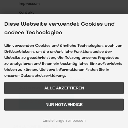
Impressum
Kontakt
Widerrufsrecht & Widerrufsformular
Diese Webseite verwendet Cookies und
Cookie Einstellungen
andere Technologien
Wir verwenden Cookies und ähnliche Technologien, auch von
INFORMATIONEN
Drittanbietern, um die ordentliche Funktionsweise der
Website zu gewährleisten, die Nutzung unseres Angebotes
Sitemap
zu analysieren und Ihnen ein bestmögliches Einkaufserlebnis
Interessante Websites
bieten zu können. Weitere Informationen finden Sie in
unserer Datenschutzerklärung.
Informationen zur Cookie Nutzung
Batteriegesetz Hinweispflicht
ALLE AKZEPTIEREN
Vertrag Widerrufen
NUR NOTWENDIGE
Einstellungen anpassen
ZAHLUNGSMETHODEN