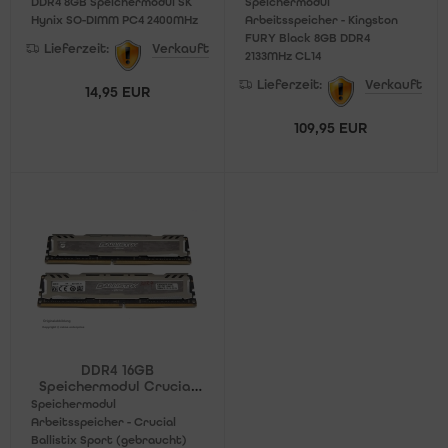
SO-DIMM PC4 2400MHz
FURY Black 2133MHz
DDR4 8GB Speichermodul SK
Speichermodul
Hynix SO-DIMM PC4 2400MHz
Arbeitsspeicher - Kingston
FURY Black 8GB DDR4
Lieferzeit:
Verkauft
2133MHz CL14
Lieferzeit:
Verkauft
14,95 EUR
109,95 EUR
DDR4 16GB
Speichermodul Crucial
Ballistix Sport 2400MHz
Speichermodul
Arbeitsspeicher - Crucial
Ballistix Sport (gebraucht)