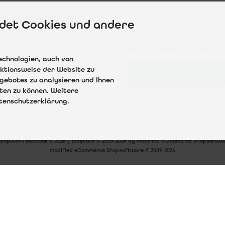
g & Versand
Sitemap
sphäre und Datenschutz
Interessante Websites
det Cookies und andere
 AGB
Informationen zur Cookie N
sum
Batteriegesetz Hinweispflic
echnologien, auch von
t
nktionsweise der Website zu
Vertrag Widerrufen
gebotes zu analysieren und Ihnen
ufsrecht & Widerrufsformular
eten zu können. Weitere
Einstellungen
atenschutzerklärung.
wSt. zzgl.
Versandkosten
. Die durchgestrichenen Preise entsprechen dem bisherigen P
omputer-Notebook © 2026 | Template © 2009-2026 by modified eCommerce Shopsoftwa
mod
ified eCommerce Shopsoftware © 2009-2026