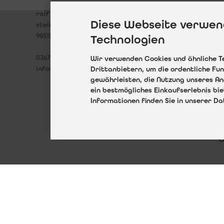
Zahlun
rakna enterprise
ralf knauer
Privat
Diese Webseite verwen
steinacher str. 37
Unsere
96515 Sonneberg
Technologien
Impres
03675425503
Wir verwenden Cookies und ähnliche T
Kontak
info@rakna-e.com
Drittanbietern, um die ordentliche Fu
gewährleisten, die Nutzung unseres An
Widerr
ein bestmögliches Einkaufserlebnis bi
Cookie 
Informationen finden Sie in unserer D
Alle Preise inkl. gesetzl. M
C