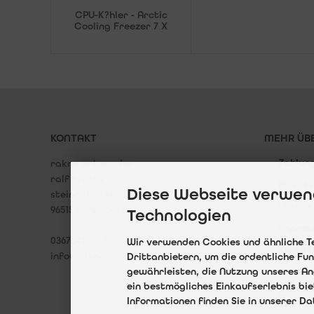
CPU-K?hler - Arctic
Cooling Freezer 7 X
KONTAKT
MEHR ÜBE
Zahlun
rakna enterprise
ralf knauer
Privat
Diese Webseite verwen
steinacher str. 37
Unsere
96515 Sonneberg
Technologien
Impres
03675425503
Wir verwenden Cookies und ähnliche T
Kontak
info@rakna-e.com
Drittanbietern, um die ordentliche Fu
gewährleisten, die Nutzung unseres An
Widerr
ein bestmögliches Einkaufserlebnis bi
Cookie 
Informationen finden Sie in unserer D