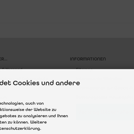
R...
INFORMATIONEN
g & Versand
Sitemap
sphäre und Datenschutz
Interessante Websites
det Cookies und andere
 AGB
Informationen zur Cookie N
sum
Batteriegesetz Hinweispflic
echnologien, auch von
t
nktionsweise der Website zu
Vertrag Widerrufen
gebotes zu analysieren und Ihnen
ufsrecht & Widerrufsformular
eten zu können. Weitere
Einstellungen
atenschutzerklärung.