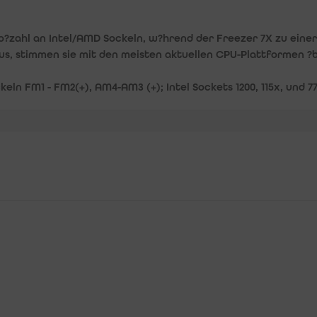
ro?zahl an Intel/AMD Sockeln, w?hrend der Freezer 7X zu eine
, stimmen sie mit den meisten aktuellen CPU-Plattformen ?b
eln FM1 - FM2(+), AM4-AM3 (+); Intel Sockets 1200, 115x, und 7