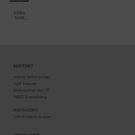
DDR4
16GB
Speichermodul
Crucial
Ballistix
Sport
2400MHz
KONTAKT
rakna enterprise
ralf knauer
steinacher str. 37
96515 Sonneberg
03675425503
info@rakna-e.com