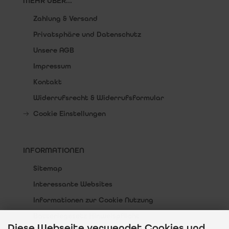
MEHR ÜBER...
Zahlung & Versand
Privatsphäre und Datenschutz
Unsere AGB
Impressum
Kontakt
Widerrufsrecht & Widerrufsformular
Cookie Einstellungen
INFORMATIONEN
Sitemap
Interessante Websites
Informationen zur Cookie Nutzung
Batteriegesetz Hinweispflicht
Diese Webseite verwendet Cookies und