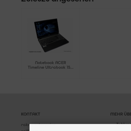
Notebook ACER
Timeline Ultrabook 15.6
Zoll Intel-Core i5
Arbeitsspeicher 4GB
(gebraucht)
KONTAKT
MEHR ÜBE
Zahlun
rakna enterprise