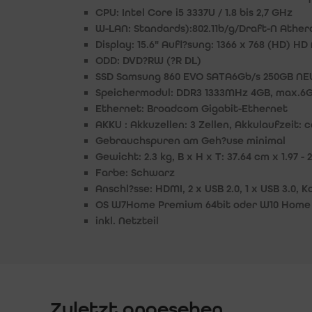
CPU: Intel Core i5 3337U / 1.8 bis 2,7 GHz
W-LAN: Standards):802.11b/g/Draft-N Ather
Display: 15.6" Aufl?sung: 1366 x 768 (HD) 
ODD: DVD?RW (?R DL)
SSD Samsung 860 EVO SATA6Gb/s 250GB NE
Speichermodul: DDR3 1333MHz 4GB, max.6
Ethernet: Broadcom Gigabit-Ethernet
AKKU : Akkuzellen: 3 Zellen, Akkulaufzeit: ca
Gebrauchspuren am Geh?use minimal
Gewicht: 2.3 kg, B x H x T: 37.64 cm x 1.97 -
Farbe: Schwarz
Anschl?sse: HDMI, 2 x USB 2.0, 1 x USB 3.0
OS W7Home Premium 64bit oder W10 Home 
inkl. Netzteil
Zuletzt angesehen