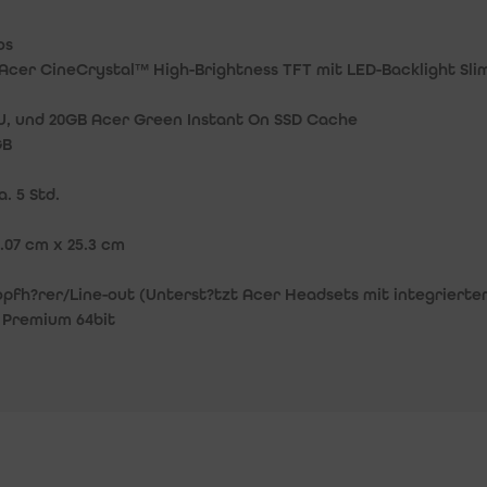
os
HD Acer CineCrystal™ High-Brightness TFT mit LED-Backlight Sli
U
, und 20GB Acer Green Instant On SSD Cache
GB
. 5 Std.
 2.07 cm x 25.3 cm
, Kopfh?rer/Line-out (Unterst?tzt Acer Headsets mit integriert
Premium 64bit